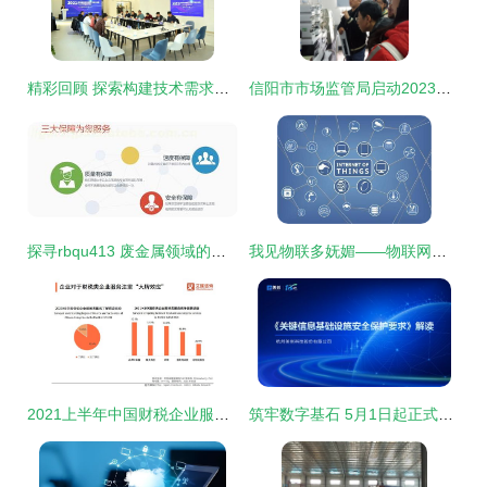
精彩回顾 探索构建技术需求服务路径系列之人工智能专场路演对接会圆满落幕
信阳市市场监管局启动2023年度全市检验检测机构开放日活动 信息技术咨询服务助力企业高质量发展
探寻rbqu413 废金属领域的价格、厂家与供应商全解析
我见物联多妩媚——物联网联盟会员风采系列之五十八 网络技术服务，构筑万物互联的数字骨架
2021上半年中国财税企业服务洞察 信息技术咨询驱动行业变革
筑牢数字基石 5月1日起正式实施的《关键信息基础设施安全保护要求》图解与解读