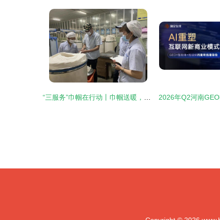
“三服务”巾帼在行动丨巾帼送暖，爱与技能在兰绽放