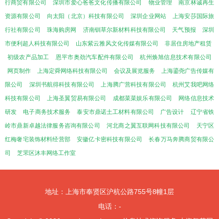
行商贸有限公司
深圳市爱心爸爸文化传播有限公司
物业管理
南京林诚再生
资源有限公司
向太阳（北京）科技有限公司
深圳企业网站
上海安莎国际旅
行社有限公司
珠海购房网
济南钏草尔新材料科技有限公司
天气预报
深圳
市便利超人科技有限公司
山东紫云雅风文化传媒有限公司
非居住房地产租赁
初级农产品加工
恩平市奥劲汽车配件有限公司
杭州焕旭信息技术有限公司
网页制作
上海定舜网络科技有限公司
会议及展览服务
上海鎏尧广告传媒有
限公司
深圳书航得科技有限公司
上海腾广营科技有限公司
杭州艾我吧网络
科技有限公司
上海圣翼贸易有限公司
成都菜菜娱乐有限公司
网络信息技术
研发
电子商务技术服务
泰安市鼎诺土工材料有限公司
广告设计
辽宁省铁
岭市鼎新卓越法律服务咨询有限公司
河北商之翼互联网科技有限公司
天宁区
红梅奢宅装饰材料经营部
安徽亿卡密科技有限公司
长春万马奔腾商贸有限公
司
芝罘区沐丰网络工作室
地址：上海市奉贤区沪杭公路755号8幢1层
电话：-