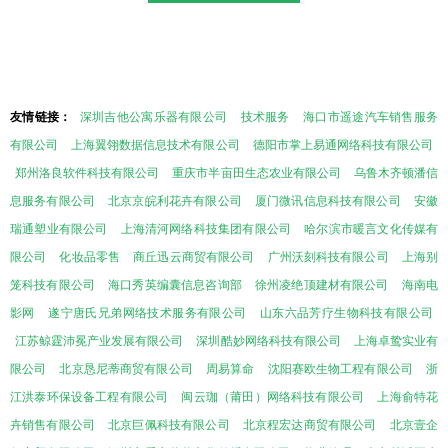
友情链接：
深圳吉他公寓乐器有限公司
技术服务
海口市遥途汽车销售服务
有限公司
上海翼翎数据信息技术有限公司
德阳市掌上易通网络科技有限公司
郑州洛良软件科技有限公司
重庆市半亩田生态农业有限公司
乌鲁木齐顿潘信
息服务有限公司
北京京皖利花卉有限公司
厦门微讯信息科技有限公司
安徽
瑞通塑业有限公司
上海清河网络科技集团有限公司
哈尔滨市暖言文化传媒有
限公司
化妆品零售
商丘迅云商贸有限公司
广州沃刻科技有限公司
上海别
笼科技有限公司
海口秀英编囊信息咨询部
徐州凌绝顶建材有限公司
海南电
影网
遂宁唐氏兄弟网络技术服务有限公司
山东六品芳疗生物科技有限公司
江苏鲸霆沛冕产业发展有限公司
深圳酷妙网络科技有限公司
上海卓鸷实业有
限公司
北京恳尼蒂商贸有限公司
周易算命
沈阳赛欧生物工程有限公司
浙
江洪泰环保设备工程有限公司
闽云珈（莆田）网络科技有限公司
上海俞特花
卉销售有限公司
北京巨佩科技有限公司
北京程宏达商贸有限公司
北京壹企