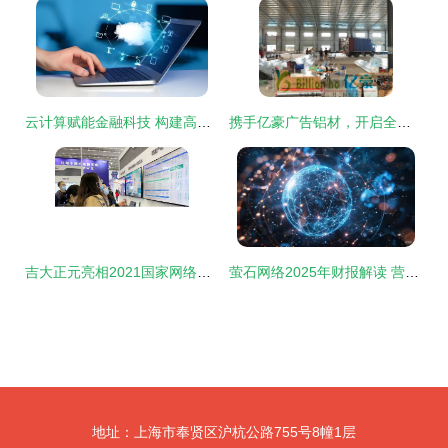
云计算赋能金融科技 构建高效运营与网络服务新范式
携手亿豪广告铝材，开启全国连锁灯箱厂加盟新机遇，样品免费提供，技术无忧支持
吉大正元亮相2021国家网络安全宣传周，以创新产品技术引领网络服务新浪潮
萤石网络2025年财报解读 营收59亿稳增长，净利润提升12%，董事长五年薪酬引关注
地址：上海市奉贤区沪杭公路755号8幢1层