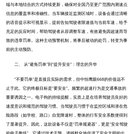
端与本地结合的方式持续更新，确保对全国乃至更广范围内测速点
信息的覆盖率和准确性。当车辆接近监测区域时，设备会通过清晰
的语音提示和可视显示，提前告知驾驶者限速值与当前车速，给予
充足的反应时间，帮助驾驶者从容调整车速，有效避免因超速而导
致的违章罚单。这种主动预警机制，将事后被动的处罚，转变为事
前的主动预防。
二、 从“避免罚单”到“提升安全”：理念的升华
“不要罚单”是直接且实际的需求，但中恒鹰眼668的价值远不
止于此。它的终极目标是“要安全”。频繁的超速行为是交通事故的
重要诱因之一。电子狗的持续提醒，实质上是在培养驾驶员良好的
速度意识和规范的驾驶习惯。当驾驶员习惯于在监控区域和潜在危
险路段（如学校、路口）自觉降速时，整体的行车安全系数便得到
了显著提升。因此，这款设备不仅是“罚单规避器”，更是“安全驾驶
的电子教练”，它通过技术干预，潜移默化地促进了安全文明的出