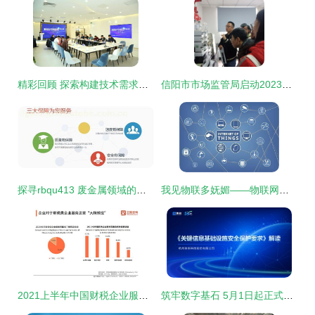
精彩回顾 探索构建技术需求服务路径系列之人工智能专场路演对接会圆满落幕
信阳市市场监管局启动2023年度全市检验检测机构开放日活动 信息技术咨询服务助力企业高质量发展
探寻rbqu413 废金属领域的价格、厂家与供应商全解析
我见物联多妩媚——物联网联盟会员风采系列之五十八 网络技术服务，构筑万物互联的数字骨架
2021上半年中国财税企业服务洞察 信息技术咨询驱动行业变革
筑牢数字基石 5月1日起正式实施的《关键信息基础设施安全保护要求》图解与解读